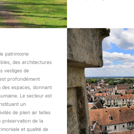
 de patrimoine
bles, des architectures
es vestiges de
y est profondément
on des espaces, donnant
 humaine. Le secteur est
nstituant un
tés de plein air telles
a préservation de la
imoniale et qualité de