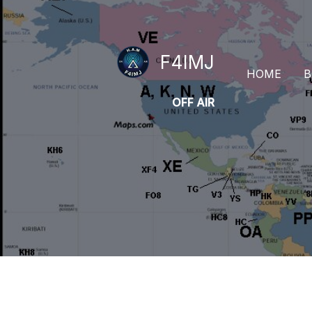
Aller
au
contenu
F4IMJ
HOME
B
OFF AIR